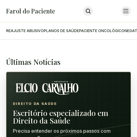
Farol do Paciente
REAJUSTE ABUSIVO
PLANOS DE SAÚDE
PACIENTE ONCOLÓGICO
NEGAT
Home
Últimas Notícias
Sobre O Farol
Sobre O Advogado
Podcast
Últimas Notícias
Contato
INSCREVA-SE
DIREITO DA SAÚDE
Escritório especializado em
Direito da Saúde
Precisa entender os próximos passos com