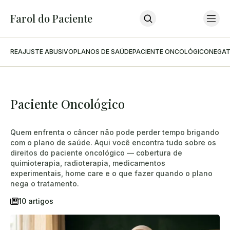
Farol do Paciente
REAJUSTE ABUSIVO
PLANOS DE SAÚDE
PACIENTE ONCOLÓGICO
NEGAT
Home
Últimas Notícias
Sobre O Farol
Sobre O Advogado
Podcast
Paciente Oncológico
Contato
INSCREVA-SE
Quem enfrenta o câncer não pode perder tempo brigando
com o plano de saúde. Aqui você encontra tudo sobre os
direitos do paciente oncológico — cobertura de
quimioterapia, radioterapia, medicamentos
experimentais, home care e o que fazer quando o plano
nega o tratamento.
10 artigos