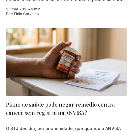
foi falta de lei. O problema é que o plano aposta que
23 mar 2026
•
9 min
você não sabe o que a lei diz.
Por:
Elcio Carvalho
Plano de saúde pode negar remédio contra
câncer sem registro na ANVISA?
O STJ decidiu, por unanimidade, que quando a ANVISA