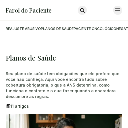
Farol do Paciente
REAJUSTE ABUSIVO
PLANOS DE SAÚDE
PACIENTE ONCOLÓGICO
NEGAT
Home
Últimas Notícias
Sobre O Farol
Sobre O Advogado
Podcast
Planos de Saúde
Contato
INSCREVA-SE
Seu plano de saúde tem obrigações que ele prefere que
você não conheça. Aqui você encontra tudo sobre
cobertura obrigatória, o que a ANS determina, como
funciona o contrato e o que fazer quando a operadora
descumpre as regras.
11 artigos