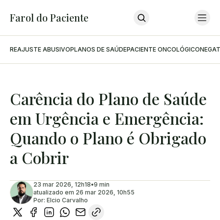
Farol do Paciente
REAJUSTE ABUSIVO
PLANOS DE SAÚDE
PACIENTE ONCOLÓGICO
NEGAT
Home
Últimas Notícias
Sobre O Farol
Sobre O Advogado
Podcast
Carência do Plano de Saúde
Contato
em Urgência e Emergência:
INSCREVA-SE
Quando o Plano é Obrigado
a Cobrir
23 mar 2026, 12h18
•
9 min
atualizado em
26 mar 2026, 10h55
Por:
Elcio Carvalho