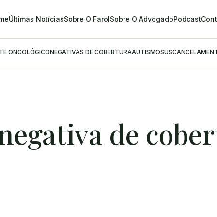
me
Últimas Notícias
Sobre O Farol
Sobre O Advogado
Podcast
Cont
NTE ONCOLÓGICO
NEGATIVAS DE COBERTURA
AUTISMO
SUS
CANCELAMENT
negativa de cober