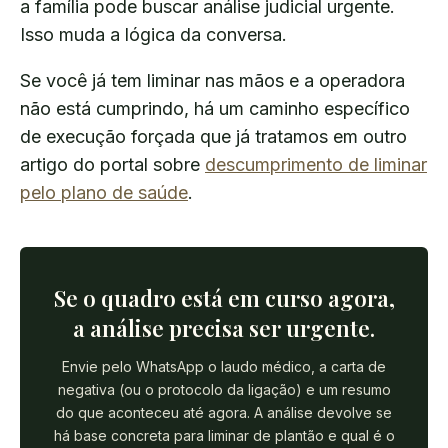
a família pode buscar análise judicial urgente.
Isso muda a lógica da conversa.
Se você já tem liminar nas mãos e a operadora
não está cumprindo, há um caminho específico
de execução forçada que já tratamos em outro
artigo do portal sobre
descumprimento de liminar
pelo plano de saúde
.
Se o quadro está em curso agora,
a análise precisa ser urgente.
Envie pelo WhatsApp o laudo médico, a carta de
negativa (ou o protocolo da ligação) e um resumo
do que aconteceu até agora. A análise devolve se
há base concreta para liminar de plantão e qual é o