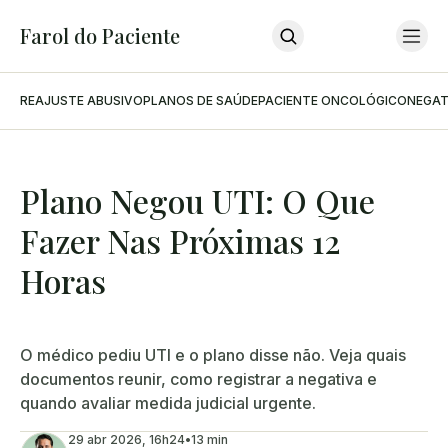
Farol do Paciente
REAJUSTE ABUSIVO
PLANOS DE SAÚDE
PACIENTE ONCOLÓGICO
NEGAT
Home
Últimas Notícias
Sobre O Farol
Sobre O Advogado
Podcast
Plano Negou UTI: O Que
Contato
Fazer Nas Próximas 12
INSCREVA-SE
Horas
O médico pediu UTI e o plano disse não. Veja quais
documentos reunir, como registrar a negativa e
quando avaliar medida judicial urgente.
29 abr 2026, 16h24
•
13 min