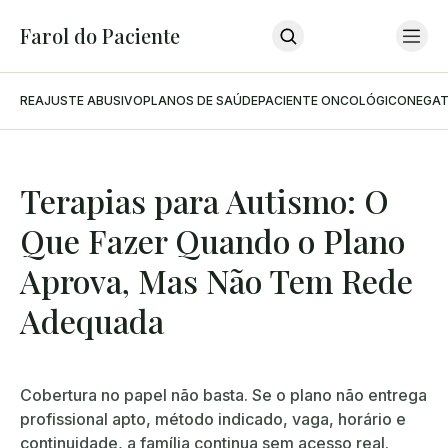
Farol do Paciente
REAJUSTE ABUSIVO
PLANOS DE SAÚDE
PACIENTE ONCOLÓGICO
NEGAT
Home
Últimas Notícias
Sobre O Farol
Sobre O Advogado
Podcast
Terapias para Autismo: O
Contato
Que Fazer Quando o Plano
INSCREVA-SE
Aprova, Mas Não Tem Rede
Adequada
Cobertura no papel não basta. Se o plano não entrega
profissional apto, método indicado, vaga, horário e
continuidade, a família continua sem acesso real.