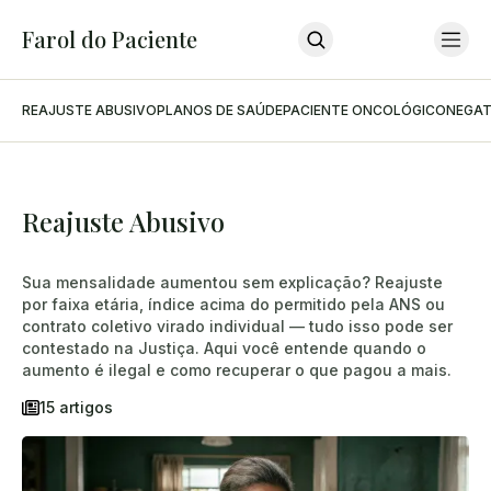
Farol do Paciente
REAJUSTE ABUSIVO
PLANOS DE SAÚDE
PACIENTE ONCOLÓGICO
NEGAT
Home
Últimas Notícias
Sobre O Farol
Sobre O Advogado
Podcast
Reajuste Abusivo
Contato
INSCREVA-SE
Sua mensalidade aumentou sem explicação? Reajuste
por faixa etária, índice acima do permitido pela ANS ou
contrato coletivo virado individual — tudo isso pode ser
contestado na Justiça. Aqui você entende quando o
aumento é ilegal e como recuperar o que pagou a mais.
15 artigos