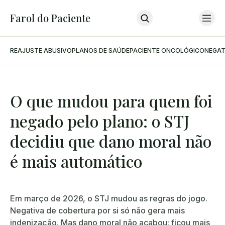
Farol do Paciente
REAJUSTE ABUSIVO
PLANOS DE SAÚDE
PACIENTE ONCOLÓGICO
NEGAT
Home
Últimas Notícias
Sobre O Farol
Sobre O Advogado
Podcast
O que mudou para quem foi
Contato
negado pelo plano: o STJ
INSCREVA-SE
decidiu que dano moral não
é mais automático
Em março de 2026, o STJ mudou as regras do jogo.
Negativa de cobertura por si só não gera mais
indenização. Mas dano moral não acabou: ficou mais